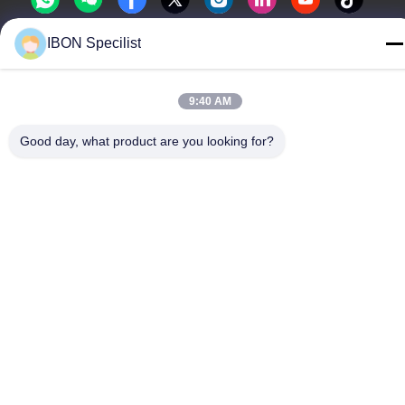
IBON Specilist
9:40 AM
Privacybeleid
|
Sitemap
De Goede Kwaliteit van China leersnijmachine Leverancier.
Good day, what product are you looking for?
Copyright © -2026 IBON Technology Co., Ltd. . Alle rechten
voorbehoudena.