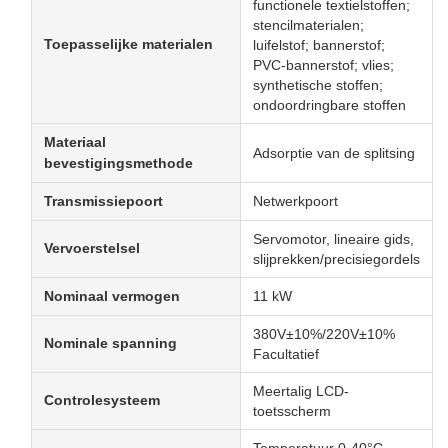
functionele textielstoffen;
stencilmaterialen;
Toepasselijke materialen
luifelstof; bannerstof;
PVC-bannerstof; vlies;
synthetische stoffen;
ondoordringbare stoffen
Materiaal
Adsorptie van de splitsing
bevestigingsmethode
Transmissiepoort
Netwerkpoort
Servomotor, lineaire gids,
Vervoerstelsel
slijprekken/precisiegordels
Nominaal vermogen
11 kW
380V±10%/220V±10%
Nominale spanning
Facultatief
Meertalig LCD-
Controlesysteem
toetsscherm
Temperatuur 0-40°C