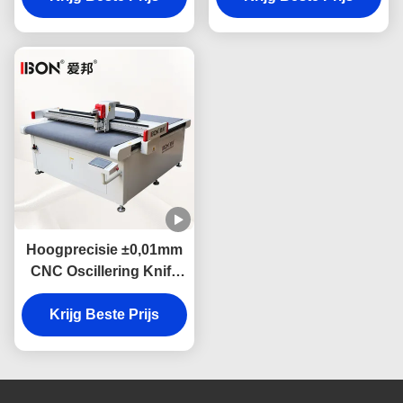
snijden met hoge
nauwkeurigheid van
precisie
±0,01 mm en
grootformaat vacuüm
tafel voor automobiel
interieurs
Hoogprecisie ±0,01mm
CNC Oscillering Knife
Cutter met 3 jaar
Krijg Beste Prijs
garantie en
1600mm*2500mm
Grootte voor het snijden
van het interieur van
auto's