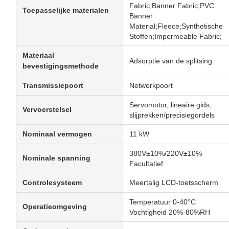
Fabric;Banner Fabric;PVC
Toepasselijke materialen
Banner
Material;Fleece;Synthetische
Stoffen;Impermeable Fabric;
Materiaal
Adsorptie van de splitsing
bevestigingsmethode
Transmissiepoort
Netwerkpoort
Servomotor, lineaire gids,
Vervoerstelsel
slijprekken/precisiegordels
Nominaal vermogen
11 kW
380V±10%/220V±10%
Nominale spanning
Facultatief
Controlesysteem
Meertalig LCD-toetsscherm
Temperatuur 0-40°C
Operatieomgeving
Vochtigheid 20%-80%RH