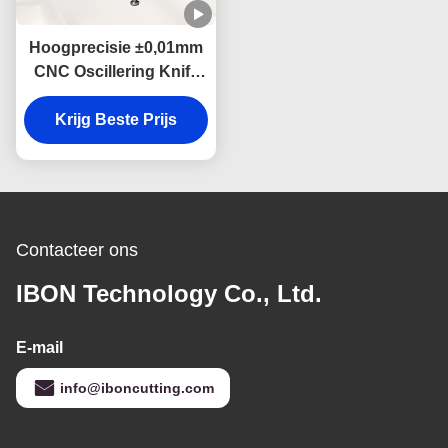
Hoogprecisie ±0,01mm
CNC Oscillering Knife
Cutter met 3 jaar
Krijg Beste Prijs
garantie en
1600mm*2500mm
Grootte voor het snijden
van het interieur van
auto's
Contacteer ons
IBON Technology Co., Ltd.
E-mail
info@iboncutting.com