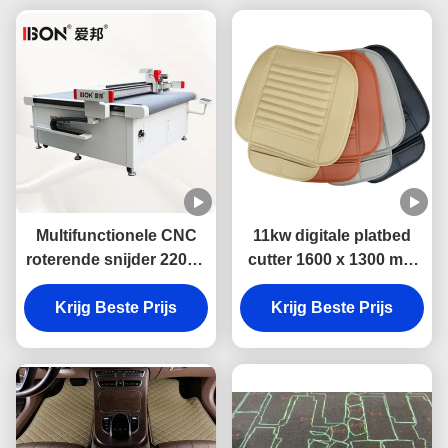
Multifunctionele CNC
11kw digitale platbed
roterende snijder 220V -
cutter 1600 x 1300 mm
380V met 1600 x 1300
cnc auto mat
mm werkgebied en
Krijg Beste Prijs
snijmachine met 3 jaar
Krijg Beste Prijs
±0,01 mm
garantie
positioneringsnauwkeurigheid