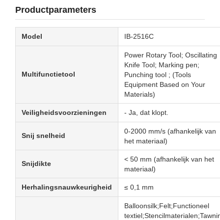
Productparameters
Model
IB-2516C
Power Rotary Tool; Oscillating
Knife Tool; Marking pen;
Multifunctietool
Punching tool ; (Tools
Equipment Based on Your
Materials)
Veiligheidsvoorzieningen
- Ja, dat klopt.
0-2000 mm/s (afhankelijk van
Snij snelheid
het materiaal)
< 50 mm (afhankelijk van het
Snijdikte
materiaal)
Herhalingsnauwkeurigheid
≤ 0,1 mm
Balloonsilk;Felt;Functioneel
textiel;Stencilmaterialen;Tawni