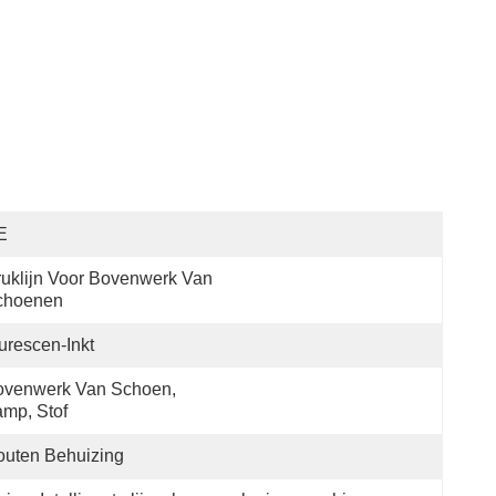
E
uklijn Voor Bovenwerk Van 
choenen
urescen-Inkt
venwerk Van Schoen, 
mp, Stof
uten Behuizing