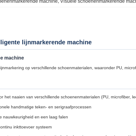
hoenenmarkerende machine
, 
Visuele schoenenmarkerende mac
lligente lijnmarkerende machine
de machine
nmarkering op verschillende schoenmaterialen, waaronder PU, microfib
r het naaien van verschillende schoenenmaterialen (PU, microfiber, leer
ionele handmatige teken- en serigraafprocessen
e nauwkeurigheid en een laag falen
continu inkttoevoer systeem