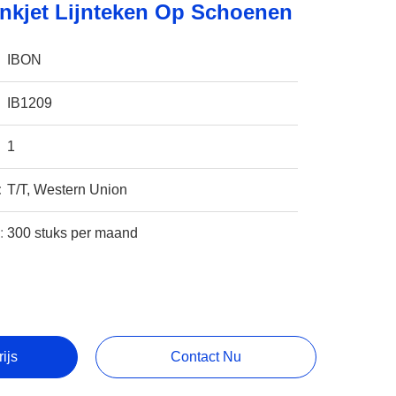
 Inkjet Lijnteken Op Schoenen
IBON
IB1209
1
:
T/T, Western Union
:
300 stuks per maand
rijs
Contact Nu