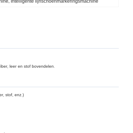
hine
, 
Intelligente lijnschoenmarkeringsmachine
er, leer en stof bovendelen.
, stof, enz.)