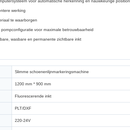
computersysteem voor automatische herkenning en nauwkeurige position
iëntere werking
riaal te waarborgen
e pompconfiguratie voor maximale betrouwbaarheid
bare, wasbare en permanente zichtbare inkt
Slimme schoenenlijnmarkeringsmachine
1200 mm * 900 mm
Fluorescerende inkt
PLT/DXF
220-24V