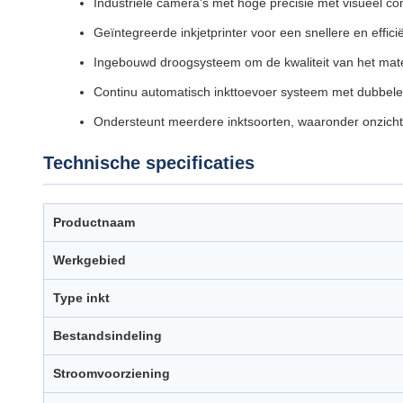
Industriële camera's met hoge precisie met visueel 
Geïntegreerde inkjetprinter voor een snellere en effic
Ingebouwd droogsysteem om de kwaliteit van het mate
Continu automatisch inkttoevoer systeem met dubbel
Ondersteunt meerdere inktsoorten, waaronder onzicht
Technische specificaties
Productnaam
Werkgebied
Type inkt
Bestandsindeling
Stroomvoorziening