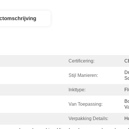
ctomschrijving
Certificering:
C
Dr
Stijl Manieren:
S
Inkttype:
Fl
Bo
Van Toepassing:
Va
Verpakking Details:
Ho