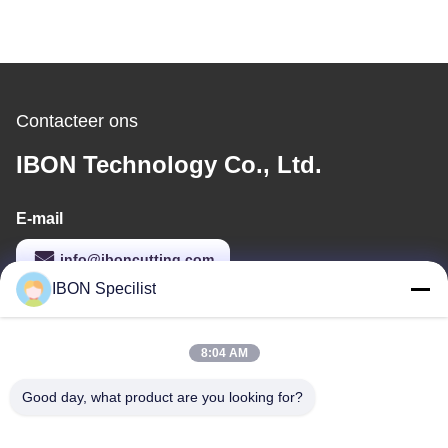
Contacteer ons
IBON Technology Co., Ltd.
E-mail
info@iboncutting.com
IBON Specilist
Ons adres
8:04 AM
Adres
Good day, what product are you looking for?
Gebouw 5, Nr. 212 Liaofu Road, Liaobu Town, Dongguan,
Guangdong, P.R. China