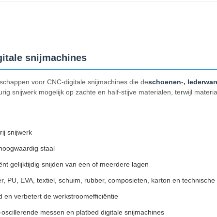
itale snijmachines
edschappen voor CNC-digitale snijmachines die de
schoenen-, lederware
 snijwerk mogelijk op zachte en half-stijve materialen, terwijl mater
ij snijwerk
hoogwaardig staal
iënt gelijktijdig snijden van een of meerdere lagen
, PU, EVA, textiel, schuim, rubber, composieten, karton en technische 
jd en verbetert de werkstroomefficiëntie
scillerende messen en platbed digitale snijmachines