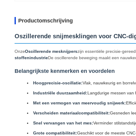
Productomschrijving
Oszillerende snijmesklingen voor CNC-dig
Onze
Oscillerende mesknijpers
zijn essentiële precisie-gere
stoffenindustrie
De oscillerende beweging maakt een nauwkeurig
Belangrijkste kenmerken en voordelen
Hoogprecisie-oscillatie:
Vlak, nauwkeurig en borrelvr
Industriële duurzaamheid:
Langdurige messen van 
Met een vermogen van meervoudig snijwerk:
Effic
Verscheiden materiaalcompatibiliteit:
Gesneden leer
Snel vervangen van het mes:
Verminder stilstandsti
Grote compatibiliteit:
Geschikt voor de meeste CNC-o