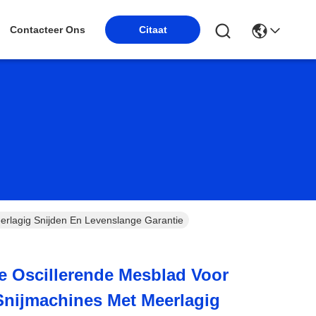
Contacteer Ons
Citaat
erlagig Snijden En Levenslange Garantie
e Oscillerende Mesblad Voor
Snijmachines Met Meerlagig