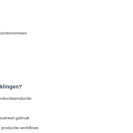
n portemonnees
klingen?
oductieproductie
ustrieel gebruik
e productie-workflows