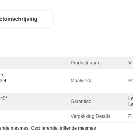
ctomschrijving
Productnaam:
Vi
, 
el, 
Maatwerk:
B
45°, 
Le
Garantie::
Le
Verpakking Details:
Pl
rende mesmes
, 
Oscillerende
, 
trillende mesmes