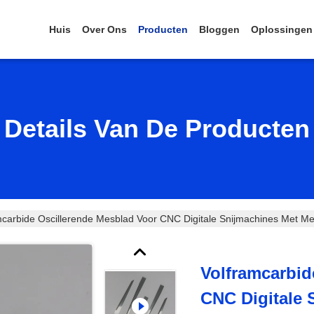
Huis
Over Ons
Producten
Bloggen
Oplossingen
Details Van De Producten
mcarbide Oscillerende Mesblad Voor CNC Digitale Snijmachines Met Me
Volframcarbid
CNC Digitale 