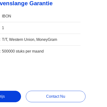
venslange Garantie
IBON
1
:
T/T, Western Union, MoneyGram
:
500000 stuks per maand
rijs
Contact Nu