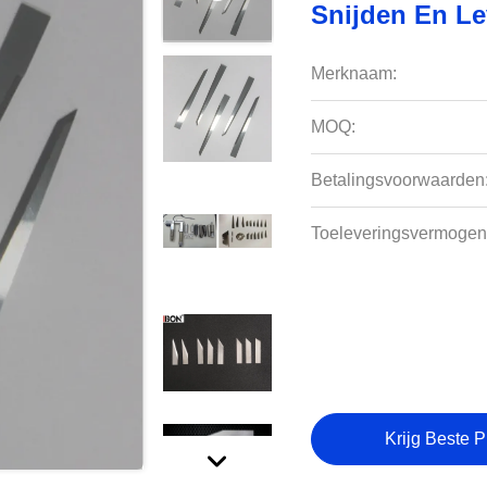
Snijden En Le
Merknaam:
MOQ:
Betalingsvoorwaarden
Toeleveringsvermogen
Krijg Beste P