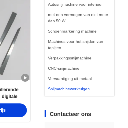
Autosnijmachine voor interieur
met een vermogen van niet meer
dan 50 W
Schoenmarkering machine
Machines voor het snijden van
tapijten
Verpakkingssnijmachine
CNC-snijmachine
Vervaardiging uit metaal
Snijmachinewerktuigen
illerende
digitale
eerlagig
ijs
ge garantie
Contacteer ons