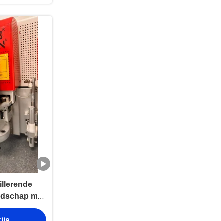
llerende
edschap met
liteit en
ijs
 structuur