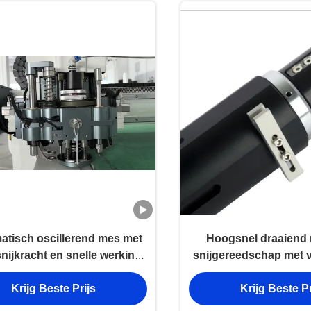
tisch oscillerend mes met
Hoogsnel draaiend
nijkracht en snelle werking
snijgereedschap met 
 lange levensduur in CNC-
lemmet voor CNC-sn
Krijg Beste Prijs
Krijg Beste Pr
snijden
meerdere mater