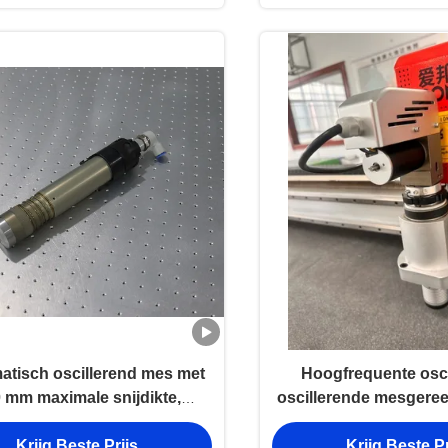
tisch oscillerend mes met
Hoogfrequente osci
 mm maximale snijdikte,
oscillerende mesgere
rige garantie en gasregeling
universele compatibi
Krijg Beste Prijs
Krijg Beste Pr
oor CNC-snijmachines
duurzame industriële