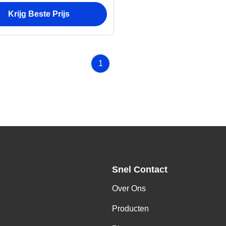
ereedschappen met een V-
Krijg Beste Prijs
 lemmet voor houtbewerking
PCB-productie met hoge
precisie
1
Snel Contact
Over Ons
Producten