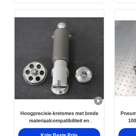
Hoogprecisie-kretsmes met brede
Pneuma
materiaalcompatibiliteit en
100
industriële duurzaamheid voor
drieja
Krijg Beste Prijs
CNC-oscillerende
v