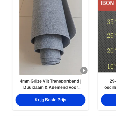
4mm Grijze Vilt Transportband |
29
Duurzaam & Ademend voor
oscil
Oscillerende Mes Snijmachines
sni
Krijg Beste Prijs
compo