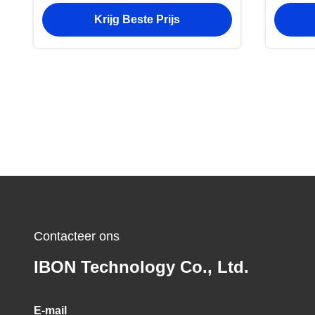
materiaalcompatibiliteit en 1 jaar
snijg
Krijg Beste Prijs
garantie voor CNC-snijmachines
vormig
en 
Contacteer ons
IBON Technology Co., Ltd.
E-mail