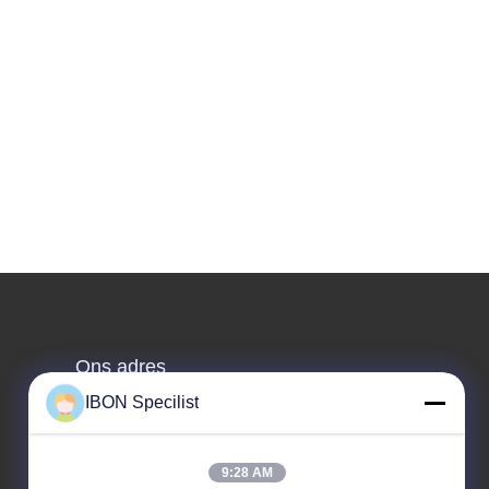
Ons adres
IBON Specilist
Adres
Gebouw 5, Nr. 212 Liaofu Road, Liaobu Town,
Dongguan, Guangdong, P.R. China
9:28 AM