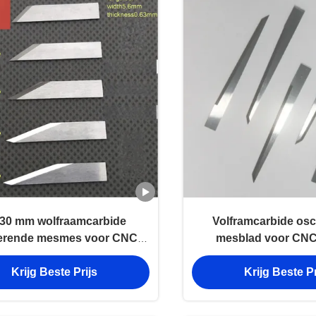
-30 mm wolfraamcarbide
Volframcarbide osc
lerende mesmes voor CNC-
mesblad voor CNC 
jden van leer, schuim en
snijmachines met m
Krijg Beste Prijs
Krijg Beste Pr
sieten met hoge precisie
snijden en levenslan