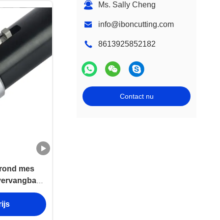
Ms. Sally Cheng
info@iboncutting.com
8613925852182
Contact nu
 rond mes
vervangbaar
ijwerk met
ijs
ialen