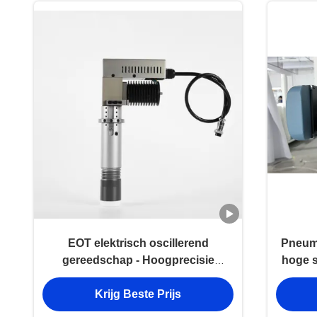
EOT elektrisch oscillerend
Pneuma
gereedschap - Hoogprecisie
hoge s
snijden met industriële
voor
Krijg Beste Prijs
duurzaamheid en minimale hitte en
wrijving voor prepreg stoffen