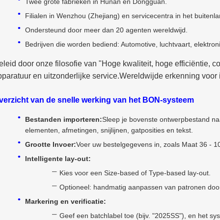
Twee grote fabrieken in Hunan en Dongguan.
Filialen in Wenzhou (Zhejiang) en servicecentra in het buitenla
Ondersteund door meer dan 20 agenten wereldwijd.
Bedrijven die worden bediend: Automotive, luchtvaart, elektron
eleid door onze filosofie van "Hoge kwaliteit, hoge efficiëntie,
pparatuur en uitzonderlijke service.Wereldwijde erkenning voor
verzicht van de snelle werking van het BON-systeem
Bestanden importeren:
Sleep je bovenste ontwerpbestand naa
elementen, afmetingen, snijlijnen, gatposities en tekst.
Grootte Invoer:
Voer uw bestelgegevens in, zoals Maat 36 - 10
Intelligente lay-out:
Kies voor een Size-based of Type-based lay-out.
Optioneel: handmatig aanpassen van patronen door z
Markering en verificatie:
Geef een batchlabel toe (bijv. "2025SS"), en het sy