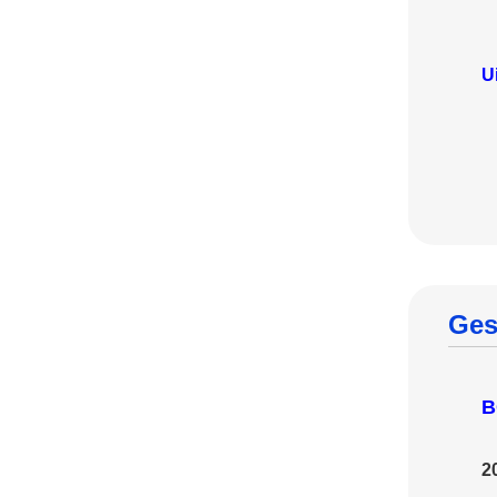
U
Ges
B
2