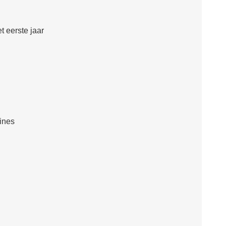
 eerste jaar
ines