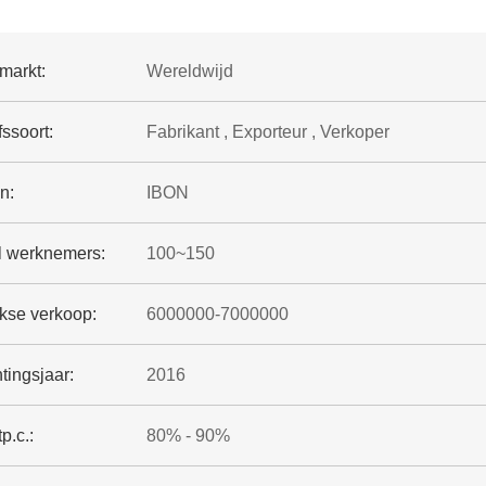
markt:
Wereldwijd
fssoort:
Fabrikant , Exporteur , Verkoper
n:
IBON
l werknemers:
100~150
jkse verkoop:
6000000-7000000
tingsjaar:
2016
p.c.:
80% - 90%