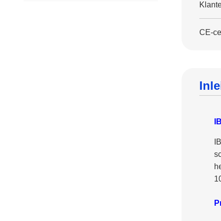
Klant
CE-cer
Inl
I
I
s
h
1
P