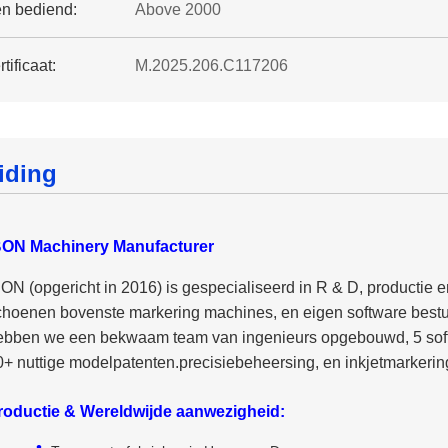
en bediend:
Above 2000
tificaat:
M.2025.206.C117206
eiding
BON Machinery Manufacturer
BON (opgericht in 2016) is gespecialiseerd in R & D, productie 
choenen bovenste markering machines, en eigen software best
ebben we een bekwaam team van ingenieurs opgebouwd, 5 softw
0+ nuttige modelpatenten.precisiebeheersing, en inkjetmarkeri
roductie & Wereldwijde aanwezigheid: