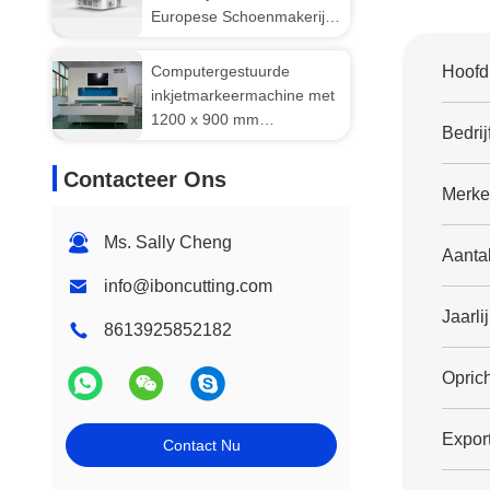
Europese Schoenmakerij
Efficiëntie
Computergestuurde
Hoofd
inkjetmarkeermachine met
1200 x 900 mm
Bedrij
werkgebied en UV-
lijntekensysteem voor
Contacteer Ons
schoenbovenstukken
Merke
Ms. Sally Cheng
Aanta
info@iboncutting.com
Jaarli
8613925852182
Oprich
Export
Contact Nu