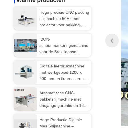
Warme producten
Hoge precisie CNC pakking
snijmachine 50Hz met
projector voor pakking-,
rubber- en
schuimmaterialen
IBON-
schoenmarkeringsmachine
voor de Braziliaanse
schoenenmarkt
Digitale leerdrukmachine
met werkgebied 1200 x
900 mm en fluorescerende
inkt voor het markeren van
de bovenkant van
Automatische CNC-
schoenen
pakketsnijmachine met
driejarige garantie en 1600
x 1300 mm grootte
Hoge Productie Digitale
Mes Snijmachine –