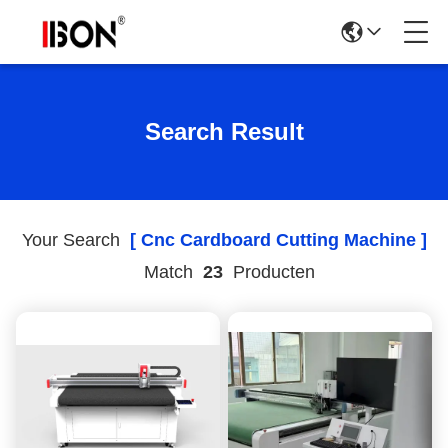
Search Result
Your Search
[ Cnc Cardboard Cutting Machine ]
Match
23
Producten