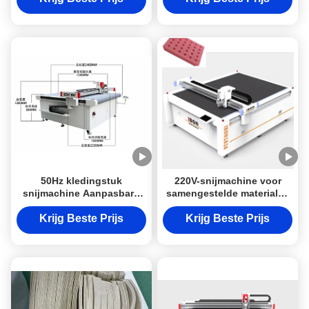
kledingstoffen
50Hz kledingstuk
220V-snijmachine voor
snijmachine Aanpasbare
samengestelde materialen
CNC-stofsnijmachine met
200mm/s - 2600mm/s CNC-
snijkraagmateriaal
snijmachine voor
Krijg Beste Prijs
Krijg Beste Prijs
pakkingen