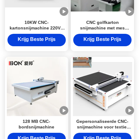
10KW CNC-
CNC golfkarton
kartonsnijmachine 220V -
snijmachine met mes
380V CNC-
snijden en plooien
kartonsnijmachine
gereedschappen. geen mat
Krijg Beste Prijs
Krijg Beste Prijs
nodig. hoge precisie voor
karton en
verpakkingsdozen.
128 MB CNC-
Gepersonaliseerde CNC-
bordsnijmachine
snijmachine voor textiel
200 mm/s - 2000 mm/s
Snijmachine voor
Krijg Beste Prijs
Krijg Beste Prijs