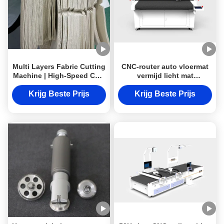
Multi Layers Fabric Cutting
CNC-router auto vloermat
Machine | High-Speed CNC
vermijd licht mat
Textile Cutter
zitbedekking oscillerend
mes snijmachine
Krijg Beste Prijs
Krijg Beste Prijs
fabrieksprijs