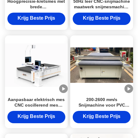
Hoogprecisie-kretsmes met
50Hz leer CNC-snijmachine
brede
maatwerk snijmesmachine
materiaalcompatibiliteit en
voor mineraalwol isolatie
industriële duurzaamheid
paneel
Krijg Beste Prijs
Krijg Beste Prijs
voor CNC-oscillerende
messnijmachines
Aanpasbaar elektrisch mes
200-2600 mm/s
CNC oscillerend mes
Snijmachine voor PVC
rubber snijmachine met
rubber
aanpassingsoptie
Krijg Beste Prijs
Krijg Beste Prijs