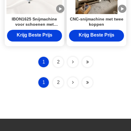
IBON1625 Snijmachine
CNC-snijmachine met twee
voor schoenen met
koppen
meerdere lagen en hoge
precisie (±0,1 mm) zonder
Krijg Beste Prijs
Krijg Beste Prijs
mallen
1
2
1
2