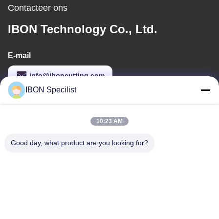
Contacteer ons
IBON Technology Co., Ltd.
E-mail
info@iboncutting.com
IBON Specilist
Ons adres
10:23 AM
Adres
Good day, what product are you looking for?
Gebouw 5, Nr. 212 Liaofu Road, Liaobu Town, Dongguan,
Guangdong, P.R. China
Tel.
86--13925852182