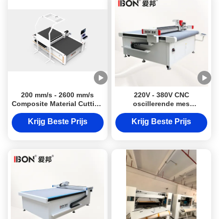
200 mm/s - 2600 mm/s
220V - 380V CNC
Composite Material Cutting
oscillerende mes
Machine 50Hz akoestisch
snijmachine met
paneel snijmachine
automatische voeding
Krijg Beste Prijs
Krijg Beste Prijs